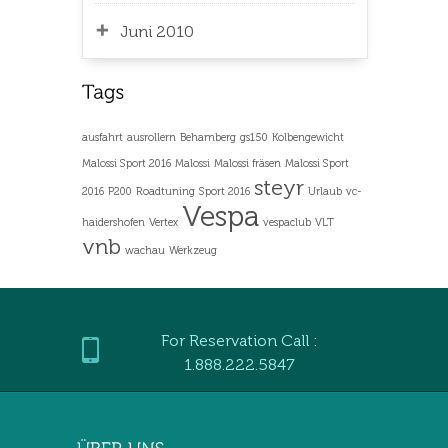
Juni 2010
ausfahrt
ausrollern
Behamberg
gs150
Kolbengewicht
Malossi Sport 2016
Malossi
Malossi fräsen
Malossi Sport
steyr
2016
P200
Roadtuning
Sport 2016
Urlaub
vc-
Vespa
haidershofen
Vertex
vespaclub
VLT
vnb
wachau
Werkzeug
For Reservation Call :
1.888.222.5847